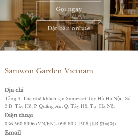
mỗi chi tiết
Gọi ngay
[...]
Đặt bàn online
Samwon Garden Vietnam
Địa chỉ
Tầng 4, Tòa nhà khách sạn Somerset Tây Hồ Hà Nội - Số
2 Đ. Tây Hồ, P. Quảng An, Q. Tây Hồ, Tp. Hà Nội
Điện thoại
036 560 6096 (VN/EN)- 096 603 4506 (KR 한국어)
Email