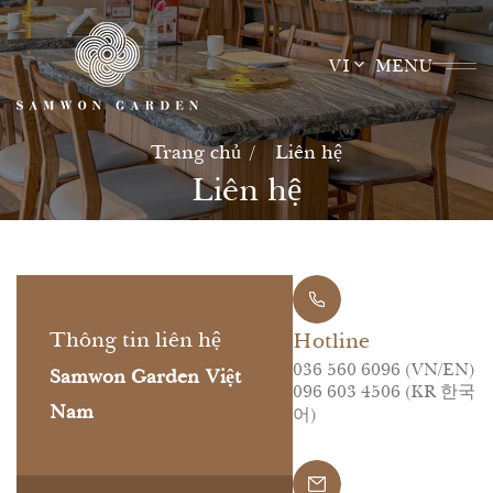
Skip
to
VI
MENU
content
Trang chủ
Liên hệ
Liên hệ
Thông tin liên hệ
Hotline
036 560 6096 (VN/EN)
Samwon Garden Việt
096 603 4506 (KR 한국
Nam
어)