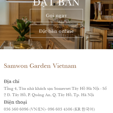
ĐẶT BÀN
Gọi ngay
Đặt bàn online
Samwon Garden Vietnam
Địa chỉ
Tầng 4, Tòa nhà khách sạn Somerset Tây Hồ Hà Nội - Số
2 Đ. Tây Hồ, P. Quảng An, Q. Tây Hồ, Tp. Hà Nội
Điện thoại
036 560 6096 (VN/EN)- 096 603 4506 (KR 한국어)