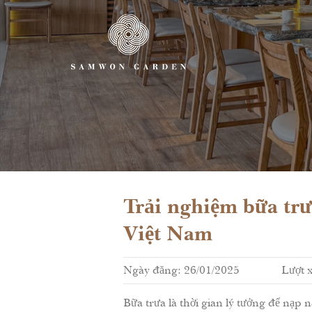
Skip
to
content
Trải nghiệm bữa tr
Việt Nam
Ngày đăng: 26/01/2025
Lượt 
Bữa trưa là thời gian lý tưởng để nạp