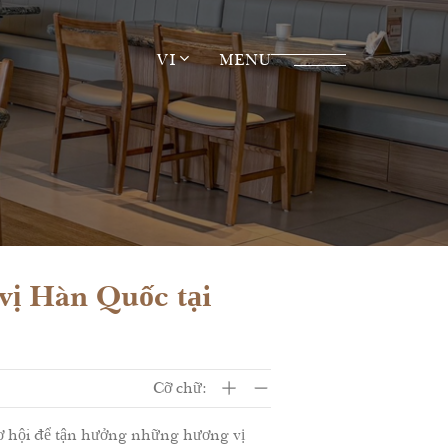
VI
MENU
vị Hàn Quốc tại
Cỡ chữ:
 cơ hội để tận hưởng những hương vị