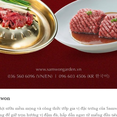
mwon
a thịt sườn mềm mọng và công thức ướp gia vị đặc trưng của S
ng để giữ trọn hương vị đậm đà, hấp dẫn ngay từ miếng đầu tiê