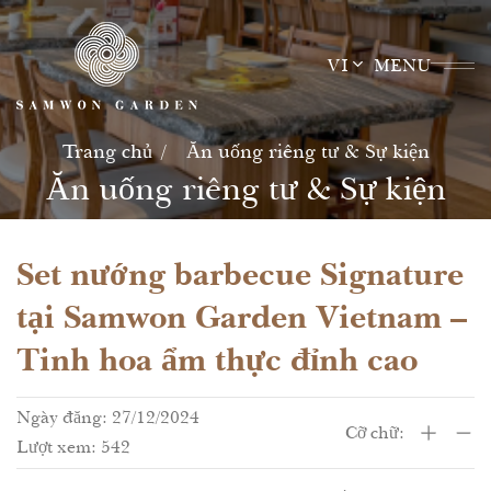
Skip
to
VI
MENU
content
Trang chủ
Ăn uống riêng tư & Sự kiện
Ăn uống riêng tư & Sự kiện
Set nướng barbecue Signature
tại Samwon Garden Vietnam –
Tinh hoa ẩm thực đỉnh cao
Ngày đăng: 27/12/2024
Cỡ chữ:
Lượt xem: 542