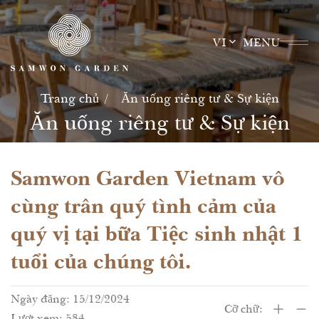
Skip
to
VI
MENU
content
Trang chủ
Ăn uống riêng tư & Sự kiện
Ăn uống riêng tư & Sự kiện
Samwon Garden Vietnam vô
cùng trân quý tình cảm của
quý vị tại bữa Tiệc sinh nhật 1
tuổi của chúng tôi.
Ngày đăng: 15/12/2024
Cỡ chữ:
Lượt xem: 584