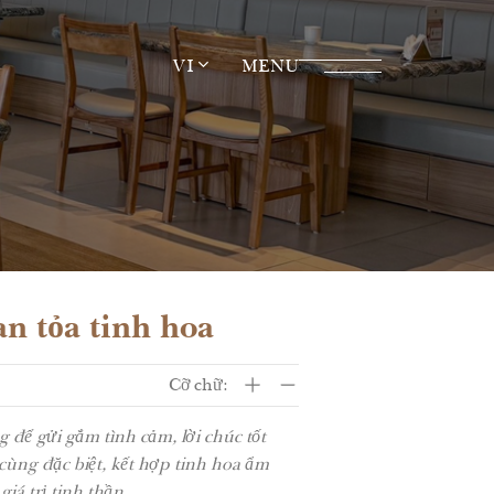
VI
MENU
n tỏa tinh hoa
Cỡ chữ:
 để gửi gắm tình cảm, lời chúc tốt
ng đặc biệt, kết hợp tinh hoa ẩm
á trị tinh thần.