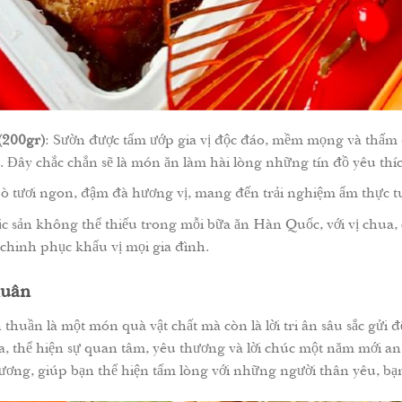
(200gr)
: Sườn được tẩm ướp gia vị độc đáo, mềm mọng và thấm đ
Đây chắc chắn sẽ là món ăn làm hài lòng những tín đồ yêu th
bò tươi ngon, đậm đà hương vị, mang đến trải nghiệm ẩm thực tu
ặc sản không thể thiếu trong mỗi bữa ăn Hàn Quốc, với vị chua, 
chinh phục khẩu vị mọi gia đình.
xuân
uần là một món quà vật chất mà còn là lời tri ân sâu sắc gửi 
thể hiện sự quan tâm, yêu thương và lời chúc một năm mới an k
ương, giúp bạn thể hiện tấm lòng với những người thân yêu, bạn