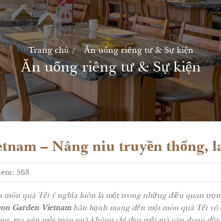
Trang chủ
Ăn uống riêng tư & Sự kiện
Ăn uống riêng tư & Sự kiện
nam – Nâng niu truyền thống, la
xem: 568
a món quà Tết ý nghĩa luôn là một trong những điều quan trọng
on Garden Vietnam
hân hạnh mang đến một món quà Tết vô cù
ng, tạo nên một món quà không chỉ đẹp mắt mà còn đong đầy gi