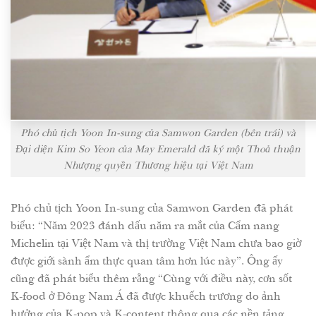
Phó chủ tịch Yoon In-sung của Samwon Garden (bên trái) và
Đại diện Kim So Yeon của May Emerald đã ký một Thoả thuận
Nhượng quyền Thương hiệu tại Việt Nam
Phó chủ tịch Yoon In-sung của Samwon Garden đã phát
biểu: “Năm 2023 đánh dấu năm ra mắt của Cẩm nang
Michelin tại Việt Nam và thị trường Việt Nam chưa bao giờ
được giới sành ẩm thực quan tâm hơn lúc này”. Ông ấy
cũng đã phát biểu thêm rằng “Cùng với điều này, cơn sốt
K-food ở Đông Nam Á đã được khuếch trương do ảnh
hưởng của K-pop và K-content thông qua các nền tảng