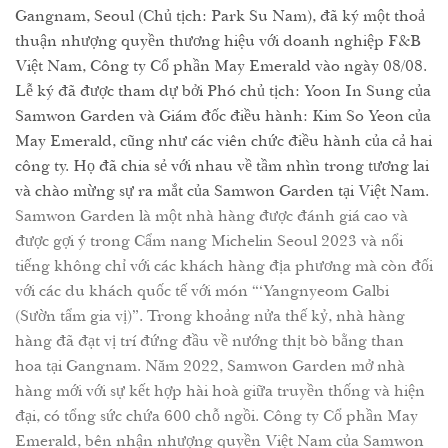
Gangnam, Seoul (Chủ tịch: Park Su Nam), đã ký một thoả
thuận nhượng quyền thương hiệu với doanh nghiệp F&B
Việt Nam, Công ty Cổ phần May Emerald vào ngày 08/08.
Lễ ký đã được tham dự bởi Phó chủ tịch: Yoon In Sung của
Samwon Garden và Giám đốc điều hành: Kim So Yeon của
May Emerald, cũng như các viên chức điều hành của cả hai
công ty. Họ đã chia sẻ với nhau về tầm nhìn trong tương lai
và chào mừng sự ra mắt của Samwon Garden tại Việt Nam.
Samwon Garden là một nhà hàng được đánh giá cao và
được gợi ý trong Cẩm nang Michelin Seoul 2023 và nổi
tiếng không chỉ với các khách hàng địa phương mà còn đối
với các du khách quốc tế với món “‘Yangnyeom Galbi
(Sườn tẩm gia vị)”. Trong khoảng nửa thế kỷ, nhà hàng
hàng đã đạt vị trí đứng đầu về nướng thịt bò bằng than
hoa tại Gangnam. Năm 2022, Samwon Garden mở nhà
hàng mới với sự kết hợp hài hoà giữa truyền thống và hiện
đại, có tổng sức chứa 600 chỗ ngồi. Công ty Cổ phần May
Emerald, bên nhận nhượng quyền Việt Nam của Samwon