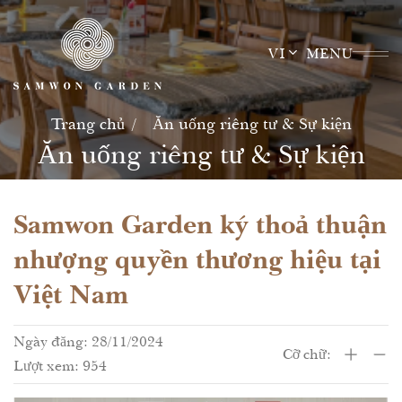
Skip
to
VI
MENU
content
Trang chủ
Ăn uống riêng tư & Sự kiện
Ăn uống riêng tư & Sự kiện
Samwon Garden ký thoả thuận
nhượng quyền thương hiệu tại
Việt Nam
Ngày đăng: 28/11/2024
Cỡ chữ:
Lượt xem: 954