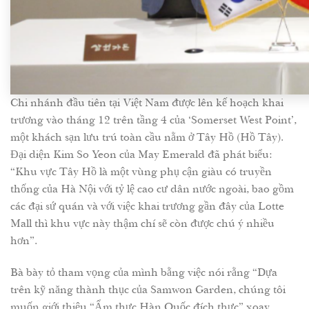
Chi nhánh đầu tiên tại Việt Nam được lên kế hoạch khai
trương vào tháng 12 trên tầng 4 của ‘Somerset West Point’,
một khách sạn lưu trú toàn cầu nằm ở Tây Hồ (Hồ Tây).
Đại diện Kim So Yeon của May Emerald đã phát biểu:
“Khu vực Tây Hồ là một vùng phụ cận giàu có truyền
thống của Hà Nội với tỷ lệ cao cư dân nước ngoài, bao gồm
các đại sứ quán và với việc khai trương gần đây của Lotte
Mall thì khu vực này thậm chí sẽ còn được chú ý nhiều
hơn”.
Bà bày tỏ tham vọng của mình bằng việc nói rằng “Dựa
trên kỹ năng thành thục của Samwon Garden, chúng tôi
muốn giới thiệu “Ẩm thực Hàn Quốc đích thực” xoay