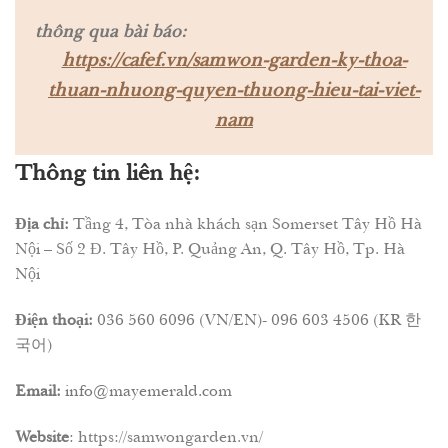
thông qua bài báo:
https://cafef.vn/samwon-garden-ky-thoa-
thuan-nhuong-quyen-thuong-hieu-tai-viet-
nam
Thông tin liên hệ:
Địa chỉ:
Tầng 4, Tòa nhà khách sạn Somerset Tây Hồ Hà
Nội – Số 2 Đ. Tây Hồ, P. Quảng An, Q. Tây Hồ, Tp. Hà
Nội
Điện thoại:
036 560 6096 (VN/EN)- 096 603 4506 (KR 한
국어)
Email:
info@mayemerald.com
Website
:
https://samwongarden.vn/