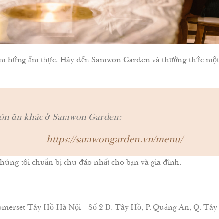
m hứng ẩm thực. Hãy đến Samwon Garden và thưởng thức một 
ón ăn khác ở Samwon Garden:
https://samwongarden.vn/menu/
úng tôi chuẩn bị chu đáo nhất cho bạn và gia đình.
merset Tây Hồ Hà Nội – Số 2 Đ. Tây Hồ, P. Quảng An, Q. Tây