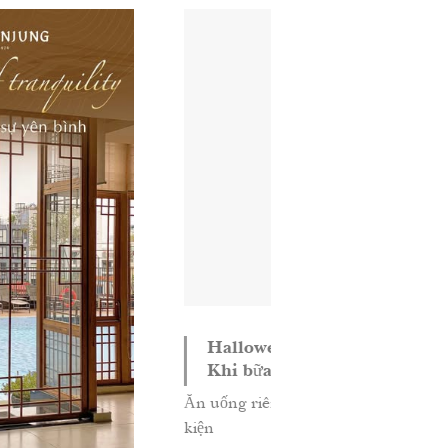
Halloween tại Samwon Garden –
Khi bữa ăn trở thành món quà
ngọt ngào nhất
 uống riêng tư & Sự
- 31/10/2025
ện