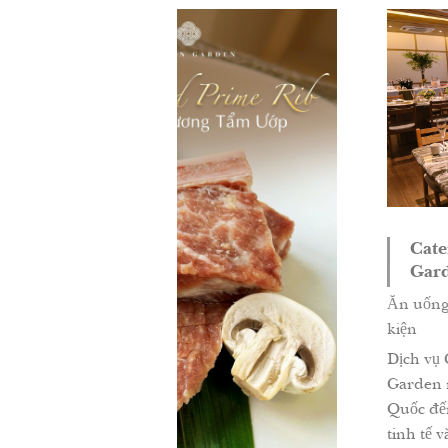
Catering Tại Nhà Cùng Sam
Garden
Ăn uống riêng tư & Sự
- 05/11/
kiện
Dịch vụ Catering tại nhà của Samwon
Garden mang tinh hoa ẩm thực Hàn
Quốc đến tận nơi bạn chọn – sang tr
tinh tế và chu đáo như trải nghiệm tạ