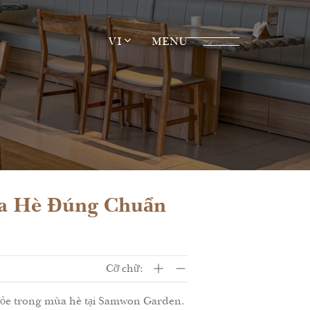
VI
MENU
ùa Hè Đúng Chuẩn
Cỡ chữ:
khỏe trong mùa hè tại Samwon Garden.