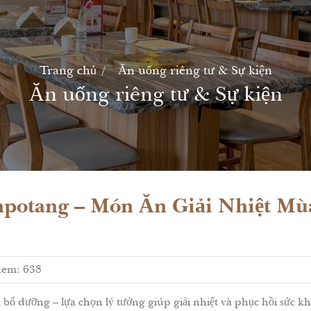
Trang chủ
Ăn uống riêng tư & Sự kiện
Ăn uống riêng tư & Sự kiện
npotang – Món Ăn Giải Nhiệt M
xem: 638
bổ dưỡng – lựa chọn lý tưởng giúp giải nhiệt và phục hồi sức 