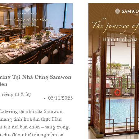
won
2025
Ăn
ọng,
ki
i