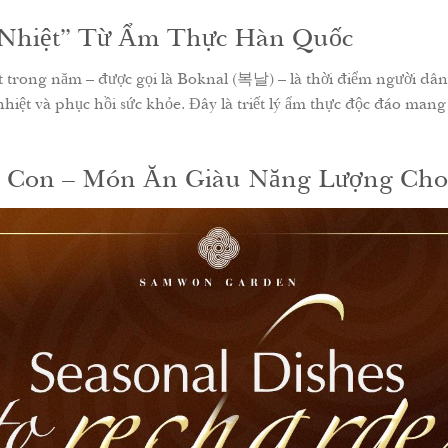
ị Nhiệt” Từ Ẩm Thực Hàn Quốc
trong năm – được gọi là Boknal (복날) – là thời điểm người dân
i nhiệt và phục hồi sức khỏe. Đây là triết lý ẩm thực độc đáo mang
n Con – Món Ăn Giàu Năng Lượng Ch