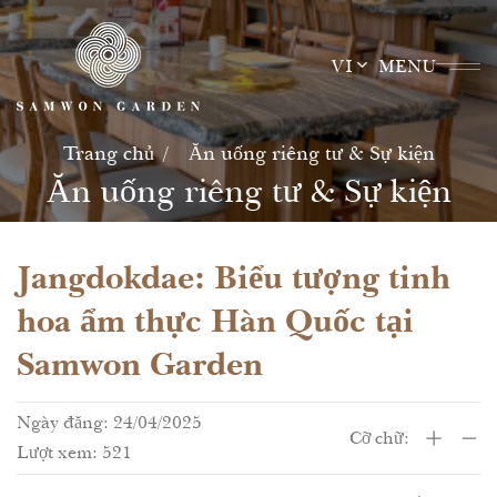
Skip
to
VI
MENU
content
Trang chủ
Ăn uống riêng tư & Sự kiện
Ăn uống riêng tư & Sự kiện
Jangdokdae: Biểu tượng tinh
hoa ẩm thực Hàn Quốc tại
Samwon Garden
Ngày đăng: 24/04/2025
Cỡ chữ:
Lượt xem: 521