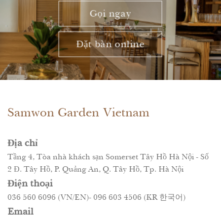
Gọi ngay
Đặt bàn online
Samwon Garden Vietnam
Địa chỉ
Tầng 4, Tòa nhà khách sạn Somerset Tây Hồ Hà Nội - Số
2 Đ. Tây Hồ, P. Quảng An, Q. Tây Hồ, Tp. Hà Nội
Điện thoại
036 560 6096 (VN/EN)- 096 603 4506 (KR 한국어)
Email