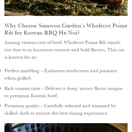
Why Choose Samwon Garden’s Wholecut Prime
Rib for Korean BBQ Ha Noi?
Among various cuts of beef, Wholecut Prime Rib stands
out due to its luxurious texture and bold flavors. This cut
is known for its:
Perfect marbling – Enhances tenderness and juiciness
when grilled.
Rich umami taste – Delivers a deep, savory flavor unique
to premium Korean beef.
Premium quality – Carefully selected and trimmed by
skilled chefs to ensure the best dining experience.