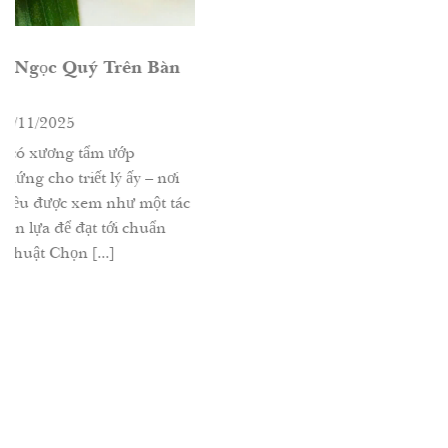
n Bàn
 – nơi
một tác
chuẩn