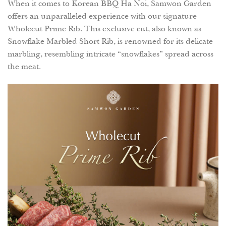
When it comes to Korean BBQ Ha Noi, Samwon Garden
offers an unparalleled experience with our signature
Wholecut Prime Rib. This exclusive cut, also known as
Snowflake Marbled Short Rib, is renowned for its delicate
marbling, resembling intricate “snowflakes” spread across
the meat.