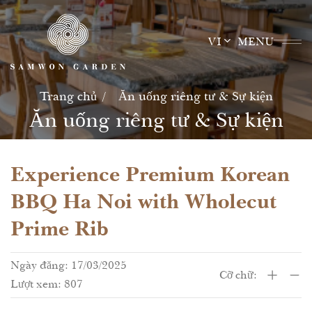
Skip
to
VI
MENU
content
Trang chủ
Ăn uống riêng tư & Sự kiện
Ăn uống riêng tư & Sự kiện
Experience Premium Korean
BBQ Ha Noi with Wholecut
Prime Rib
Ngày đăng: 17/03/2025
Cỡ chữ:
Lượt xem: 807