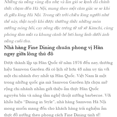
Những tia nắng vàng dịu nhẹ và làn gió se lạnh đã chính
thức chạm đến Hà Nội, mang theo một cảm giác se se khi
đi giữa lòng Hà Nội. Trong tiết trời chiều lòng người như
thế này, thật tuyệt khi được thưởng thức những món
nướng nóng hổi, cay nồng đặc trưng từ xứ sở Kimchi, cùng
phóng tầm mắt ra khung cảnh bể bơi lung linh dưới ánh
nắng cuối thu.
Nhà hàng Fine Dining chuẩn phong vị Hàn
ngay giữa lòng thủ đô
Được thành lập tại Hàn Quốc từ năm 1976 đến nay, thương
hiệu Samwon Garden đã có lịch sử hơn 48 năm uy tín với
một chi nhánh duy nhất tại Hàn Quốc. Việt Nam là một
trong những quốc gia mà Samwon Garden lựa chọn mở
rộng chi nhánh nhằm giới thiệu ẩm thực Hàn Quốc
nguyên bản và nâng tầm nghệ thuật nướng barbecue. Với
khẩu hiệu “Dining in Style”, nhà hàng Samwon Hà Nội
mong muốn mang đến cho khách hàng trải nghiệm ẩm
thực đồ nướng theo phong cách Fine Dining tinh tế!