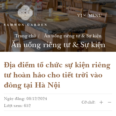
Skip
to
VI
MENU
content
Trang chủ
Ăn uống riêng tư & Sự kiện
Ăn uống riêng tư & Sự kiện
Địa điểm tổ chức sự kiện riêng
tư hoàn hảo cho tiết trời vào
đông tại Hà Nội
Ngày đăng: 08/12/2024
Cỡ chữ:
Lượt xem: 652