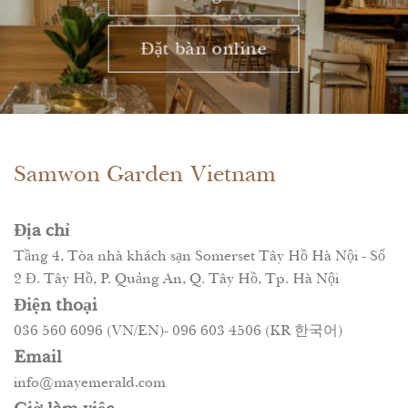
Đặt bàn online
Samwon Garden Vietnam
Địa chỉ
Tầng 4, Tòa nhà khách sạn Somerset Tây Hồ Hà Nội - Số
2 Đ. Tây Hồ, P. Quảng An, Q. Tây Hồ, Tp. Hà Nội
Điện thoại
036 560 6096 (VN/EN)- 096 603 4506 (KR 한국어)
Email
info@mayemerald.com