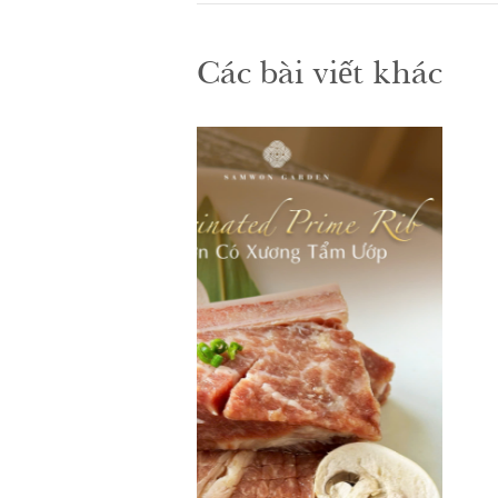
Các bài viết khác
Catering Tại Nhà Cùng Sa
Garden
Ăn uống riêng tư & Sự
- 05/11
kiện