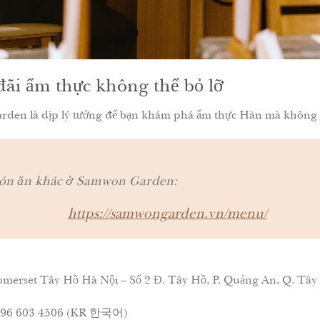
i ẩm thực không thể bỏ lỡ
en là dịp lý tưởng để bạn khám phá ẩm thực Hàn mà không lo
ón ăn khác ở Samwon Garden:
https://samwongarden.vn/menu/
merset Tây Hồ Hà Nội – Số 2 Đ. Tây Hồ, P. Quảng An, Q. Tây
– 096 603 4506 (KR 한국어)