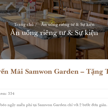
Trang chủ
Ăn uống riêng tư & Sự kiện
Ăn uống riêng tư & Sự kiện
ến Mãi Samwon Garden – Tặng 
xem: 334
éo ngậy miễn phí tại Samwon Garden chỉ với 2 bước đơn giản