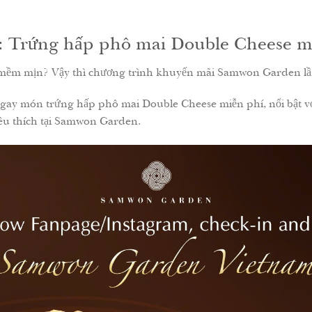
: Trứng hấp phô mai Double Cheese m
à mềm mịn? Vậy thì chương trình khuyến mãi Samwon Garden lần
 ngay món trứng hấp phô mai Double Cheese miễn phí, nổi bật v
êu thích tại Samwon Garden.