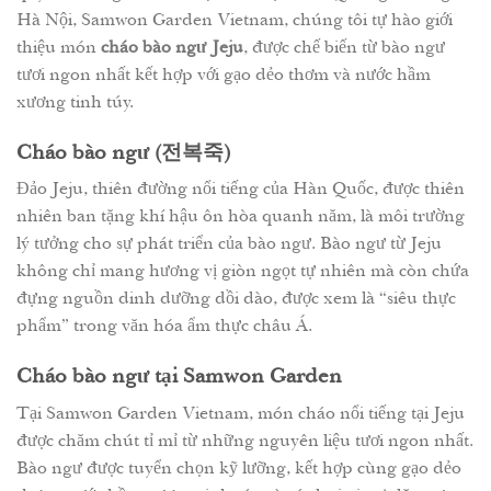
Hà Nội, Samwon Garden Vietnam, chúng tôi tự hào giới
thiệu món
cháo bào ngư Jeju
, được chế biến từ bào ngư
tươi ngon nhất kết hợp với gạo dẻo thơm và nước hầm
xương tinh túy.
Cháo bào ngư (전복죽)
Đảo Jeju, thiên đường nổi tiếng của Hàn Quốc, được thiên
nhiên ban tặng khí hậu ôn hòa quanh năm, là môi trường
lý tưởng cho sự phát triển của bào ngư. Bào ngư từ Jeju
không chỉ mang hương vị giòn ngọt tự nhiên mà còn chứa
đựng nguồn dinh dưỡng dồi dào, được xem là “siêu thực
phẩm” trong văn hóa ẩm thực châu Á.
Cháo bào ngư tại Samwon Garden
Tại Samwon Garden Vietnam, món cháo nổi tiếng tại Jeju
được chăm chút tỉ mỉ từ những nguyên liệu tươi ngon nhất.
Bào ngư được tuyển chọn kỹ lưỡng, kết hợp cùng gạo dẻo