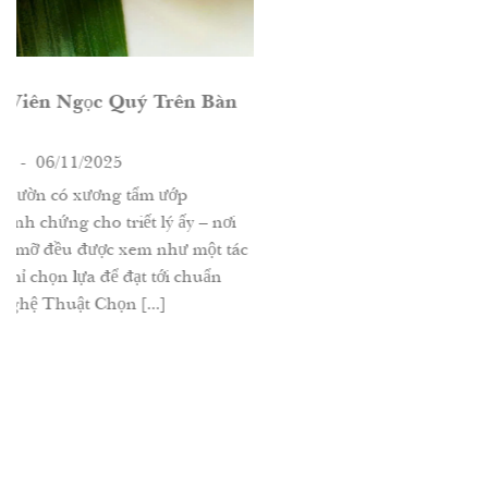
ý Trên Bàn
ẩm ướp
t lý ấy – nơi
m như một tác
t tới chuẩn
..]