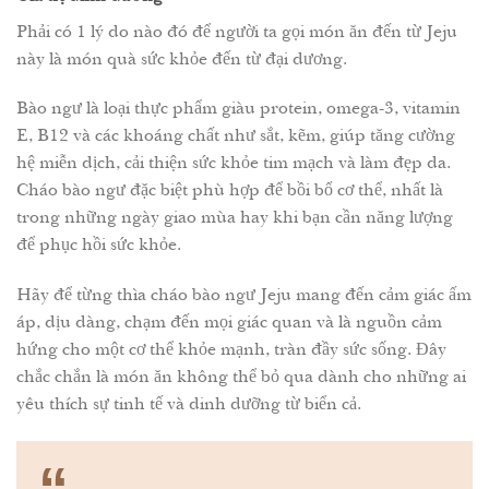
Phải có 1 lý do nào đó để người ta gọi món ăn đến từ Jeju
này là món quà sức khỏe đến từ đại dương.
Bào ngư là loại thực phẩm giàu protein, omega-3, vitamin
E, B12 và các khoáng chất như sắt, kẽm, giúp tăng cường
hệ miễn dịch, cải thiện sức khỏe tim mạch và làm đẹp da.
Cháo bào ngư đặc biệt phù hợp để bồi bổ cơ thể, nhất là
trong những ngày giao mùa hay khi bạn cần năng lượng
để phục hồi sức khỏe.
Hãy để từng thìa cháo bào ngư Jeju mang đến cảm giác ấm
áp, dịu dàng, chạm đến mọi giác quan và là nguồn cảm
hứng cho một cơ thể khỏe mạnh, tràn đầy sức sống. Đây
chắc chắn là món ăn không thể bỏ qua dành cho những ai
yêu thích sự tinh tế và dinh dưỡng từ biển cả.