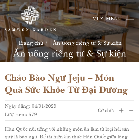
Skip
to
VI
MENU
content
Trang chủ
Ăn uống riêng tư & Sự kiện
Ăn uống riêng tư & Sự kiện
Cháo Bào Ngư Jeju – Món
Quà Sức Khỏe Từ Đại Dương
Ngày đăng: 04/01/2025
Cỡ chữ:
Lượt xem: 579
Hàn Quốc nổi tiếng với những món ăn làm từ loại hải sản
quý là bào ngư. Để tái hiện ẩm thực Hàn Quốc giữa lòng