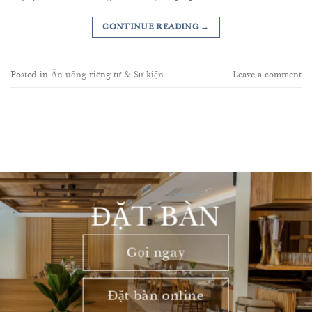
CONTINUE READING
→
Posted in
Ăn uống riêng tư & Sự kiện
Leave a comment
ĐẶT BÀN
Gọi ngay
Đặt bàn online