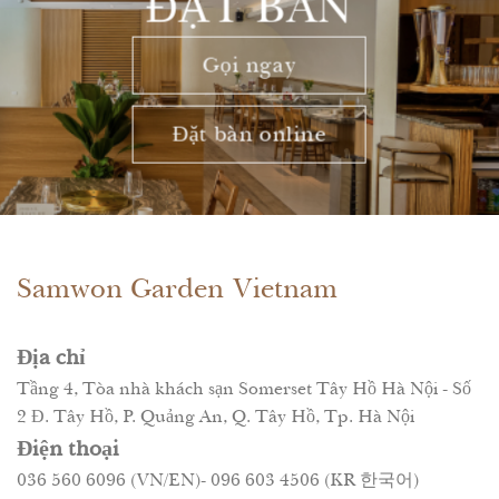
ĐẶT BÀN
Gọi ngay
Đặt bàn online
Samwon Garden Vietnam
Địa chỉ
Tầng 4, Tòa nhà khách sạn Somerset Tây Hồ Hà Nội - Số
2 Đ. Tây Hồ, P. Quảng An, Q. Tây Hồ, Tp. Hà Nội
Điện thoại
036 560 6096 (VN/EN)- 096 603 4506 (KR 한국어)