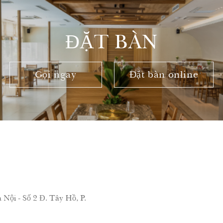
ĐẶT BÀN
Gọi ngay
Đặt bàn online
ội - Số 2 Đ. Tây Hồ, P.