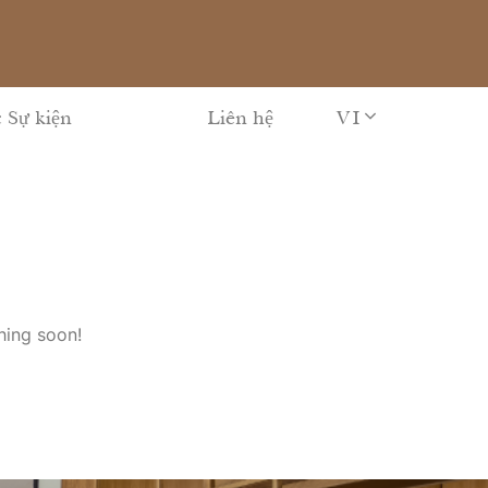
VI
 Sự kiện
Liên hệ
hing soon!