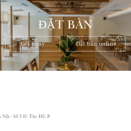
ĐẶT BÀN
Gọi ngay
Đặt bàn online
ội - Số 2 Đ. Tây Hồ, P.