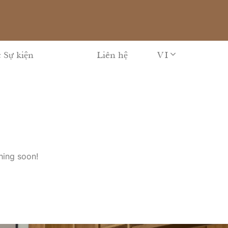
VI
 Sự kiện
Liên hệ
hing soon!