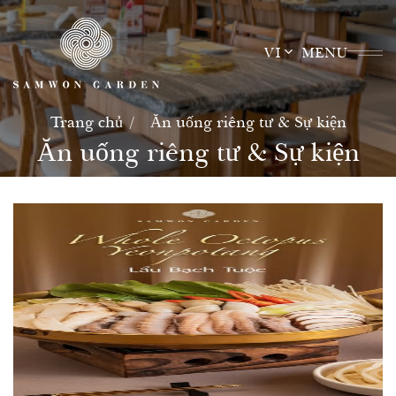
Skip
to
VI
MENU
content
Trang chủ
Ăn uống riêng tư & Sự kiện
Ăn uống riêng tư & Sự kiện