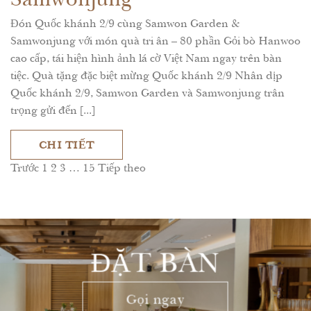
Đón Quốc khánh 2/9 cùng Samwon Garden &
Samwonjung với món quà tri ân – 80 phần Gỏi bò Hanwoo
cao cấp, tái hiện hình ảnh lá cờ Việt Nam ngay trên bàn
tiệc. Quà tặng đặc biệt mừng Quốc khánh 2/9 Nhân dịp
Quốc khánh 2/9, Samwon Garden và Samwonjung trân
trọng gửi đến [...]
CHI TIẾT
Phân
Trước
1
2
3
…
15
Tiếp theo
trang
bài
viết
ĐẶT BÀN
Gọi ngay